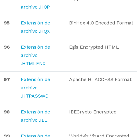
archivo .HOP
95
Extensión de
BinHex 4.0 Encoded Format
archivo .HQX
96
Extensión de
Egis Encrypted HTML
archivo
.HTMLENX
97
Extensión de
Apache HTACCESS Format
archivo
.HTPASSWD
98
Extensión de
IBECrypto Encrypted
archivo .IBE
99
Extensión de
Worldviz Vizard Encrypted