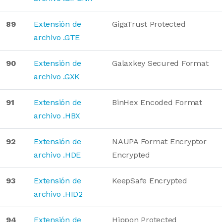
89
Extensión de
GigaTrust Protected
archivo .GTE
90
Extensión de
Galaxkey Secured Format
archivo .GXK
91
Extensión de
BinHex Encoded Format
archivo .HBX
92
Extensión de
NAUPA Format Encryptor
archivo .HDE
Encrypted
93
Extensión de
KeepSafe Encrypted
archivo .HID2
94
Extensión de
Hippon Protected