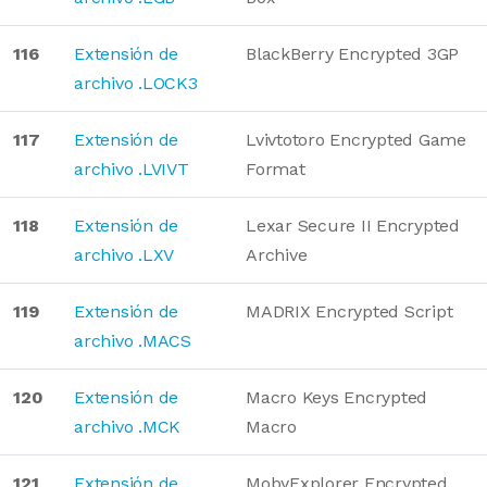
116
Extensión de
BlackBerry Encrypted 3GP
archivo .LOCK3
117
Extensión de
Lvivtotoro Encrypted Game
archivo .LVIVT
Format
118
Extensión de
Lexar Secure II Encrypted
archivo .LXV
Archive
119
Extensión de
MADRIX Encrypted Script
archivo .MACS
120
Extensión de
Macro Keys Encrypted
archivo .MCK
Macro
121
Extensión de
MobyExplorer Encrypted