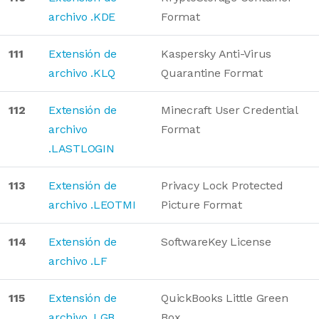
archivo .KDE
Format
111
Extensión de
Kaspersky Anti-Virus
archivo .KLQ
Quarantine Format
112
Extensión de
Minecraft User Credential
archivo
Format
.LASTLOGIN
113
Extensión de
Privacy Lock Protected
archivo .LEOTMI
Picture Format
114
Extensión de
SoftwareKey License
archivo .LF
115
Extensión de
QuickBooks Little Green
archivo .LGB
Box