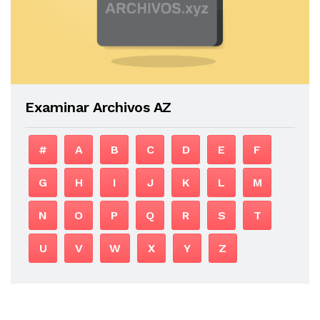
Examinar Archivos AZ
#
A
B
C
D
E
F
G
H
I
J
K
L
M
N
O
P
Q
R
S
T
U
V
W
X
Y
Z