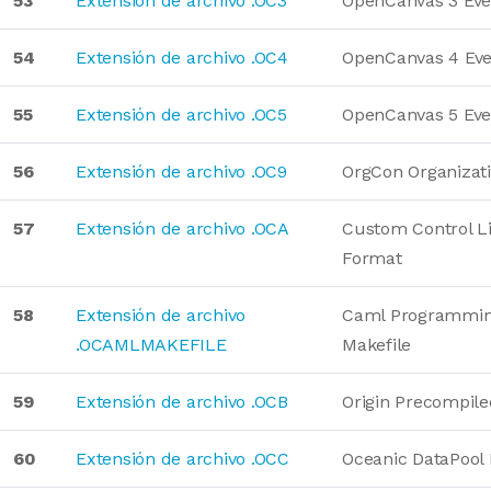
53
Extensión de archivo .OC3
OpenCanvas 3 Eve
54
Extensión de archivo .OC4
OpenCanvas 4 Eve
55
Extensión de archivo .OC5
OpenCanvas 5 Eve
56
Extensión de archivo .OC9
OrgCon Organizat
57
Extensión de archivo .OCA
Custom Control L
Format
58
Extensión de archivo
Caml Programmin
.OCAMLMAKEFILE
Makefile
59
Extensión de archivo .OCB
Origin Precompile
60
Extensión de archivo .OCC
Oceanic DataPool