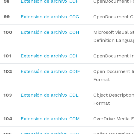
98
Extensión de archivo .ODF
OpenDocument F
99
Extensión de archivo .ODG
OpenDocument Gr
100
Extensión de archivo .ODH
Microsoft Visual S
Definition Langua
101
Extensión de archivo .ODI
OpenDocument I
102
Extensión de archivo .ODIF
Open Document I
Format
103
Extensión de archivo .ODL
Object Descriptio
Format
104
Extensión de archivo .ODM
OverDrive Media 