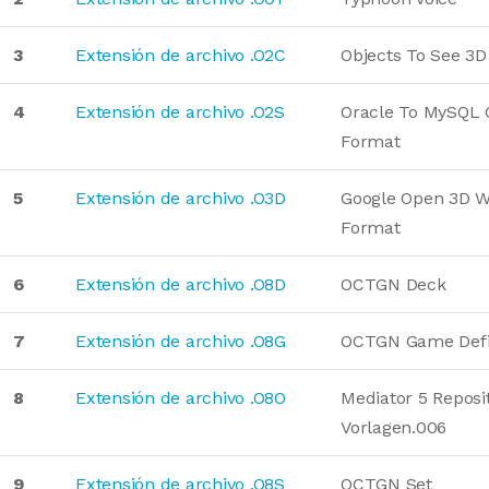
3
Extensión de archivo .O2C
Objects To See 3D
4
Extensión de archivo .O2S
Oracle To MySQL 
Format
5
Extensión de archivo .O3D
Google Open 3D W
Format
6
Extensión de archivo .O8D
OCTGN Deck
7
Extensión de archivo .O8G
OCTGN Game Defi
8
Extensión de archivo .O8O
Mediator 5 Reposi
Vorlagen.006
9
Extensión de archivo .O8S
OCTGN Set