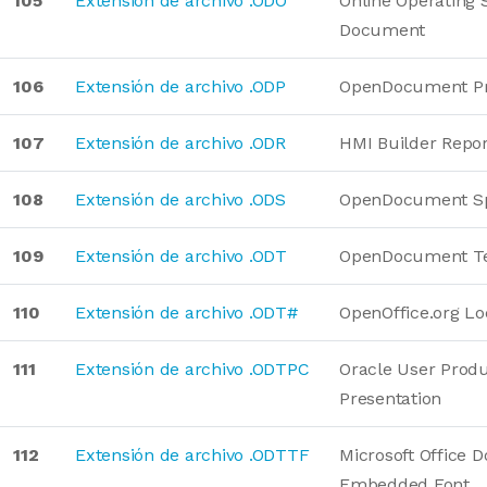
105
Extensión de archivo .ODO
Online Operating 
Document
106
Extensión de archivo .ODP
OpenDocument Pr
107
Extensión de archivo .ODR
HMI Builder Repo
108
Extensión de archivo .ODS
OpenDocument Sp
109
Extensión de archivo .ODT
OpenDocument T
110
Extensión de archivo .ODT#
OpenOffice.org L
111
Extensión de archivo .ODTPC
Oracle User Produc
Presentation
112
Extensión de archivo .ODTTF
Microsoft Office
Embedded Font