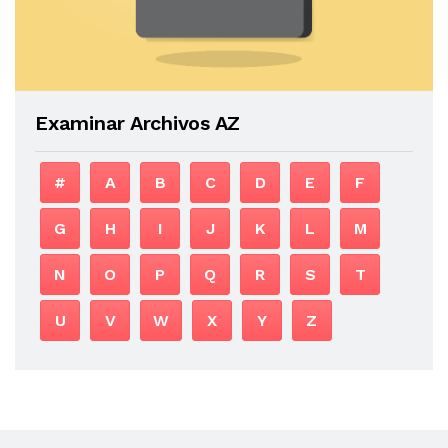
Examinar Archivos AZ
#
A
B
C
D
E
F
G
H
I
J
K
L
M
N
O
P
Q
R
S
T
U
V
W
X
Y
Z