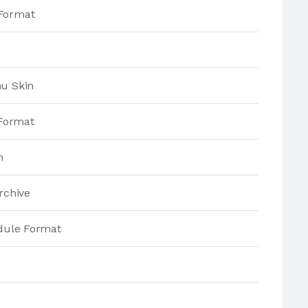
Format
nu Skin
 Format
n
rchive
odule Format