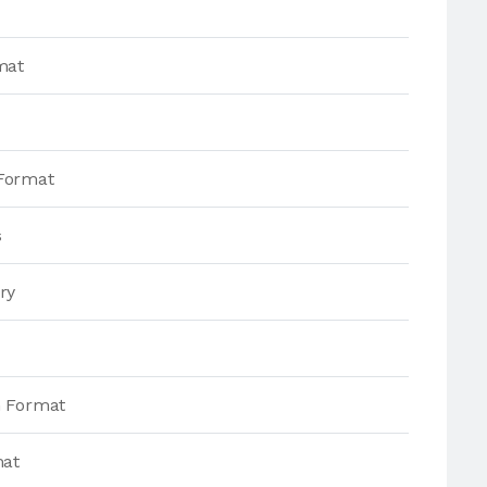
mat
Format
s
ry
h Format
mat