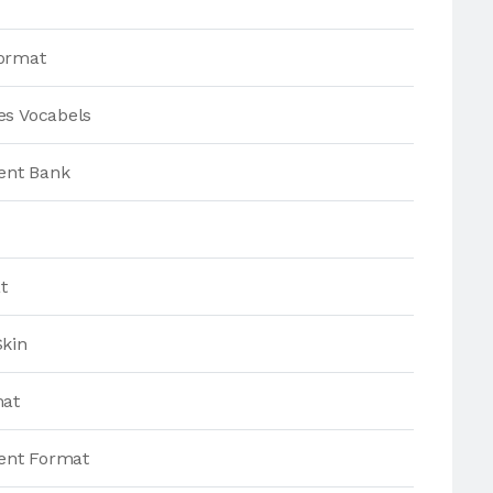
ormat
es Vocabels
ment Bank
t
Skin
mat
ment Format