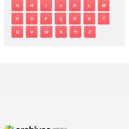
G
H
I
J
K
L
M
N
O
P
Q
R
S
T
U
V
W
X
Y
Z