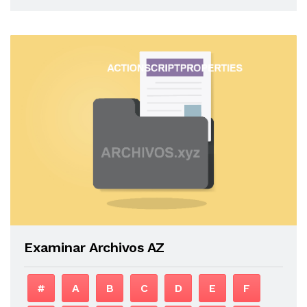
Examinar Archivos AZ
#
A
B
C
D
E
F