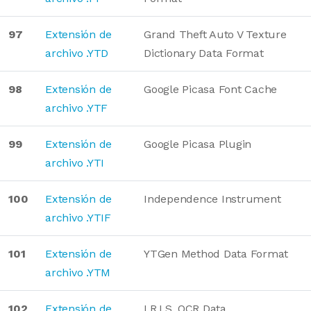
97
Extensión de
Grand Theft Auto V Texture
archivo .YTD
Dictionary Data Format
98
Extensión de
Google Picasa Font Cache
archivo .YTF
99
Extensión de
Google Picasa Plugin
archivo .YTI
100
Extensión de
Independence Instrument
archivo .YTIF
101
Extensión de
YTGen Method Data Format
archivo .YTM
102
Extensión de
I.R.I.S. OCR Data