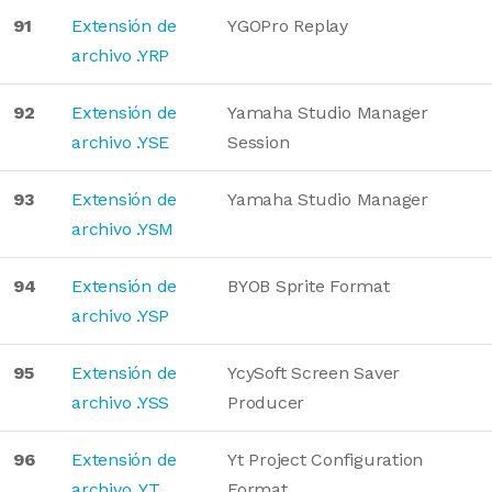
91
Extensión de
YGOPro Replay
archivo .YRP
92
Extensión de
Yamaha Studio Manager
archivo .YSE
Session
93
Extensión de
Yamaha Studio Manager
archivo .YSM
94
Extensión de
BYOB Sprite Format
archivo .YSP
95
Extensión de
YcySoft Screen Saver
archivo .YSS
Producer
96
Extensión de
Yt Project Configuration
archivo .YT
Format