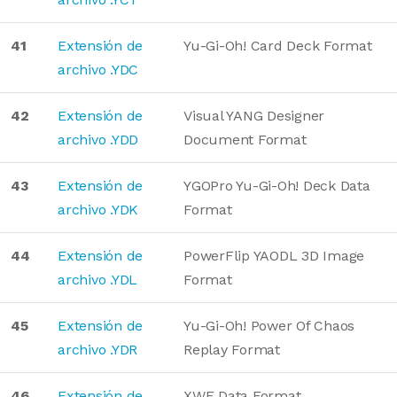
41
Extensión de
Yu-Gi-Oh! Card Deck Format
archivo .YDC
42
Extensión de
Visual YANG Designer
archivo .YDD
Document Format
43
Extensión de
YGOPro Yu-Gi-Oh! Deck Data
archivo .YDK
Format
44
Extensión de
PowerFlip YAODL 3D Image
archivo .YDL
Format
45
Extensión de
Yu-Gi-Oh! Power Of Chaos
archivo .YDR
Replay Format
46
Extensión de
XWE Data Format