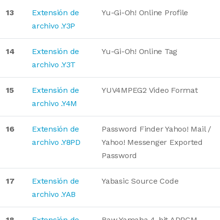
13
Extensión de
Yu-Gi-Oh! Online Profile
archivo .Y3P
14
Extensión de
Yu-Gi-Oh! Online Tag
archivo .Y3T
15
Extensión de
YUV4MPEG2 Video Format
archivo .Y4M
16
Extensión de
Password Finder Yahoo! Mail /
archivo .Y8PD
Yahoo! Messenger Exported
Password
17
Extensión de
Yabasic Source Code
archivo .YAB
18
Extensión de
Raw Yamaha 4-bit ADPCM