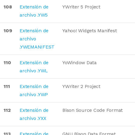
108
Extensión de
YWriter 5 Project
archivo .YW5
109
Extensión de
Yahoo! Widgets Manifest
archivo
.YWEMANIFEST
110
Extensión de
YoWindow Data
archivo .YWL
111
Extensión de
YWriter 2 Project
archivo .YWP
112
Extensión de
Bison Source Code Format
archivo .YXX
113
Extensión de
GNU Bison Data Format