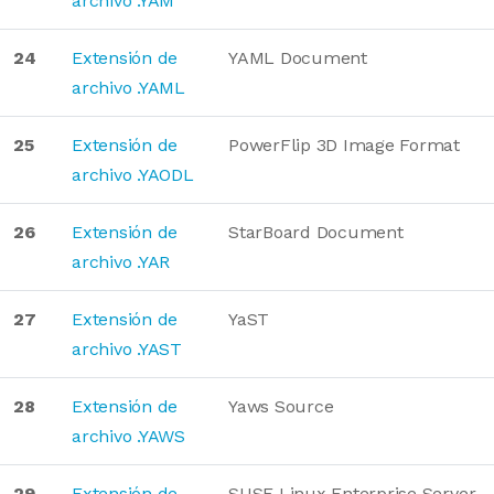
archivo .YAM
24
Extensión de
YAML Document
archivo .YAML
25
Extensión de
PowerFlip 3D Image Format
archivo .YAODL
26
Extensión de
StarBoard Document
archivo .YAR
27
Extensión de
YaST
archivo .YAST
28
Extensión de
Yaws Source
archivo .YAWS
29
Extensión de
SUSE Linux Enterprise Server