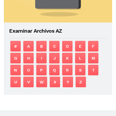
Examinar Archivos AZ
#
A
B
C
D
E
F
G
H
I
J
K
L
M
N
O
P
Q
R
S
T
U
V
W
X
Y
Z