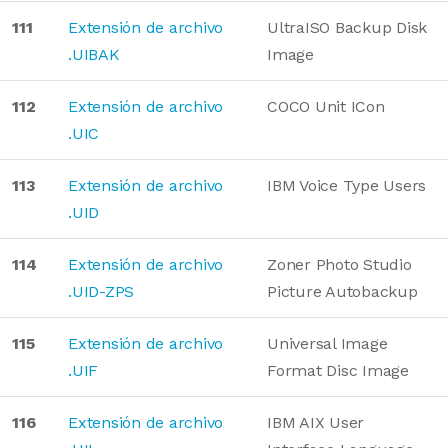
111
Extensión de archivo
UltraISO Backup Disk
.UIBAK
Image
112
Extensión de archivo
COCO Unit ICon
.UIC
113
Extensión de archivo
IBM Voice Type Users
.UID
114
Extensión de archivo
Zoner Photo Studio
.UID-ZPS
Picture Autobackup
115
Extensión de archivo
Universal Image
.UIF
Format Disc Image
116
Extensión de archivo
IBM AIX User