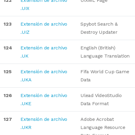
122
Extensión de archivo
UiXML Page
.UIX
123
Extensión de archivo
Spybot Search &
.UIZ
Destroy Updater
124
Extensión de archivo
English (British)
.UK
Language Translation
125
Extensión de archivo
Fifa World Cup Game
.UKA
Data
126
Extensión de archivo
Ulead VideoStudio
.UKE
Data Format
127
Extensión de archivo
Adobe Acrobat
.UKR
Language Resource