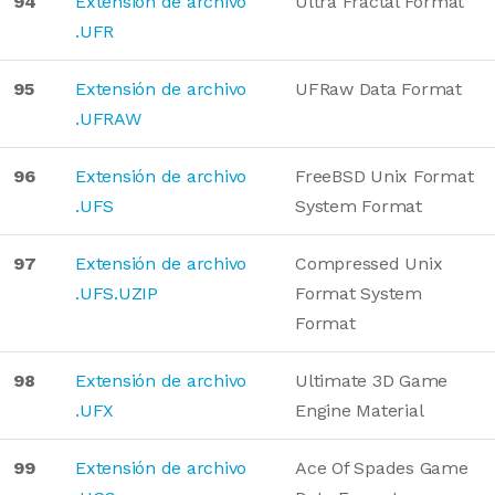
94
Extensión de archivo
Ultra Fractal Format
.UFR
95
Extensión de archivo
UFRaw Data Format
.UFRAW
96
Extensión de archivo
FreeBSD Unix Format
.UFS
System Format
97
Extensión de archivo
Compressed Unix
.UFS.UZIP
Format System
Format
98
Extensión de archivo
Ultimate 3D Game
.UFX
Engine Material
99
Extensión de archivo
Ace Of Spades Game