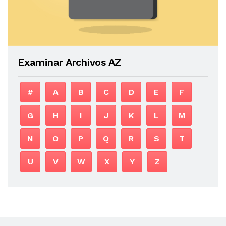
Examinar Archivos AZ
#
A
B
C
D
E
F
G
H
I
J
K
L
M
N
O
P
Q
R
S
T
U
V
W
X
Y
Z