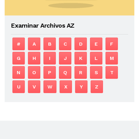
Examinar Archivos AZ
#
A
B
C
D
E
F
G
H
I
J
K
L
M
N
O
P
Q
R
S
T
U
V
W
X
Y
Z