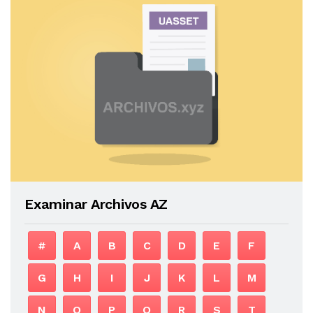
Examinar Archivos AZ
#
A
B
C
D
E
F
G
H
I
J
K
L
M
N
O
P
Q
R
S
T