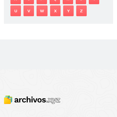
U
V
W
X
Y
Z