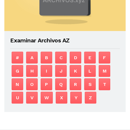
Examinar Archivos AZ
#
A
B
C
D
E
F
G
H
I
J
K
L
M
N
O
P
Q
R
S
T
U
V
W
X
Y
Z