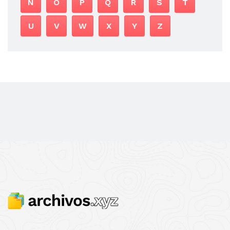
N
O
P
Q
R
S
T
U
V
W
X
Y
Z