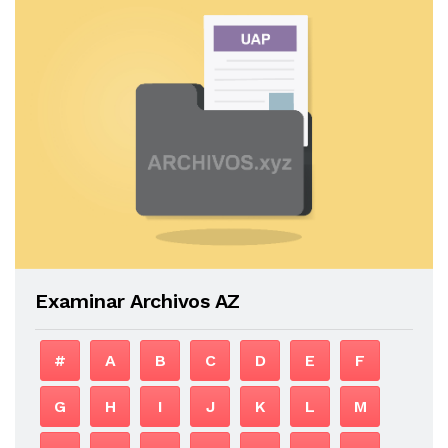
Examinar Archivos AZ
#
A
B
C
D
E
F
G
H
I
J
K
L
M