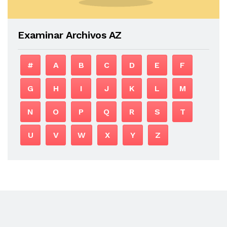
Examinar Archivos AZ
#
A
B
C
D
E
F
G
H
I
J
K
L
M
N
O
P
Q
R
S
T
U
V
W
X
Y
Z