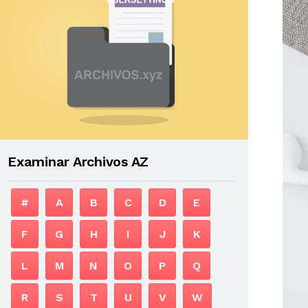
Examinar Archivos AZ
#
A
B
C
D
E
F
G
H
I
J
K
L
M
N
O
P
Q
R
S
T
U
V
W