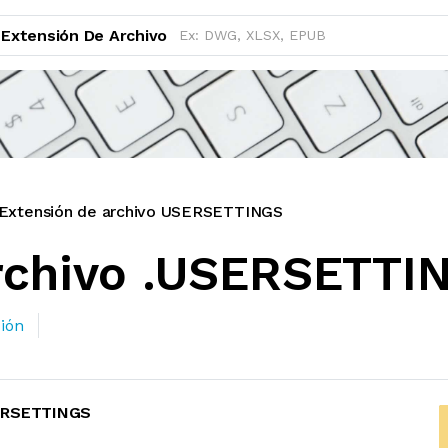
Extensión De Archivo
Extensión de archivo USERSETTINGS
archivo .USERSETTI
ión
ERSETTINGS