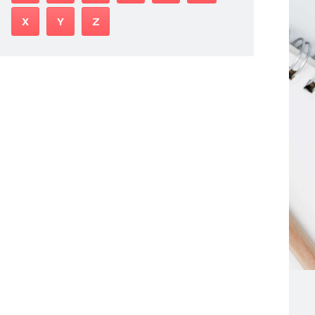
X
Y
Z