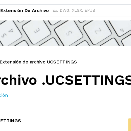
Extensión De Archivo
Extensión de archivo UCSETTINGS
rchivo .UCSETTING
ción
SETTINGS