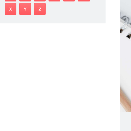
X
Y
Z