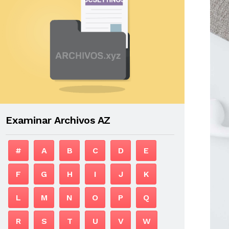
Examinar Archivos AZ
#
A
B
C
D
E
F
G
H
I
J
K
L
M
N
O
P
Q
R
S
T
U
V
W