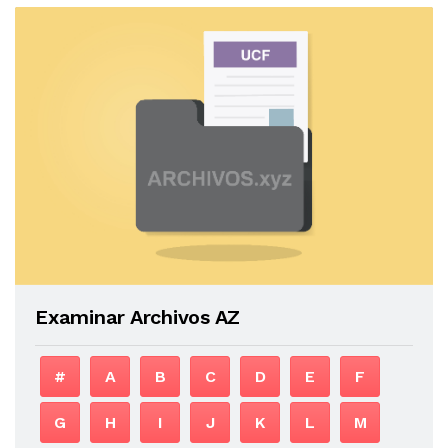
Examinar Archivos AZ
#
A
B
C
D
E
F
G
H
I
J
K
L
M