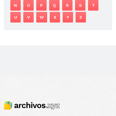
N
O
P
Q
R
S
T
U
V
W
X
Y
Z