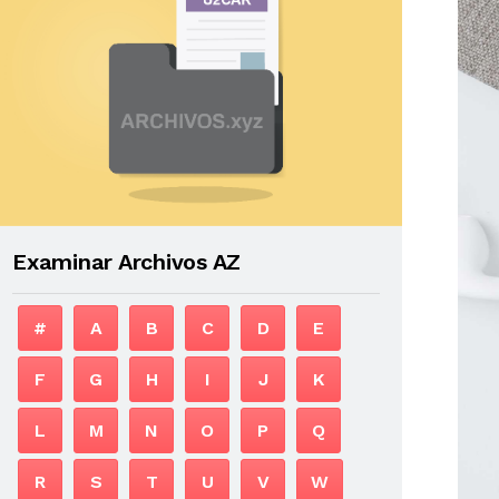
Examinar Archivos AZ
#
A
B
C
D
E
F
G
H
I
J
K
L
M
N
O
P
Q
R
S
T
U
V
W