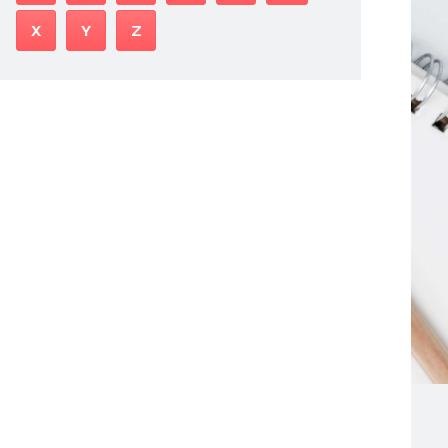
X
Y
Z