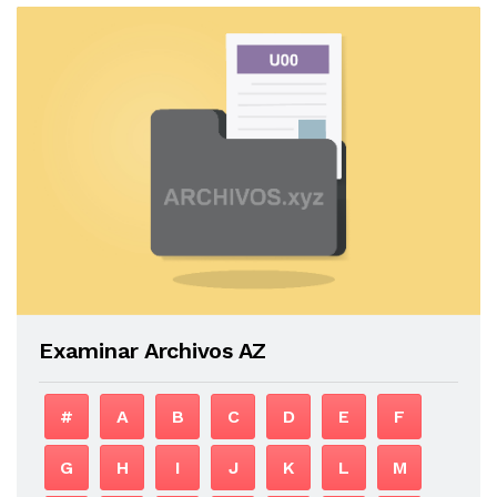
Examinar Archivos AZ
#
A
B
C
D
E
F
G
H
I
J
K
L
M