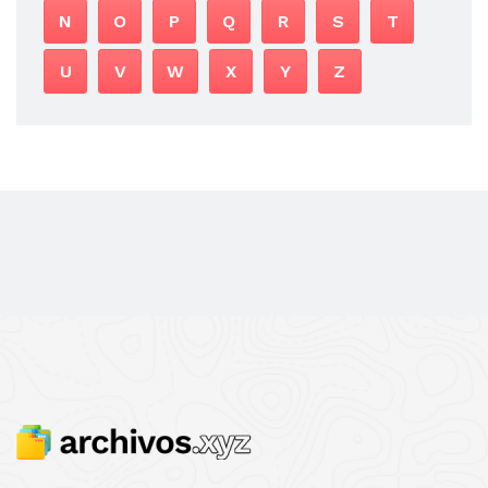
N
O
P
Q
R
S
T
U
V
W
X
Y
Z