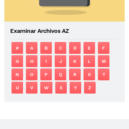
Examinar Archivos AZ
#
A
B
C
D
E
F
G
H
I
J
K
L
M
N
O
P
Q
R
S
T
U
V
W
X
Y
Z