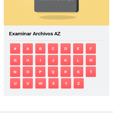
Examinar Archivos AZ
#
A
B
C
D
E
F
G
H
I
J
K
L
M
N
O
P
Q
R
S
T
U
V
W
X
Y
Z