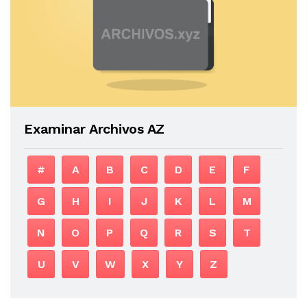
Examinar Archivos AZ
#
A
B
C
D
E
F
G
H
I
J
K
L
M
N
O
P
Q
R
S
T
U
V
W
X
Y
Z