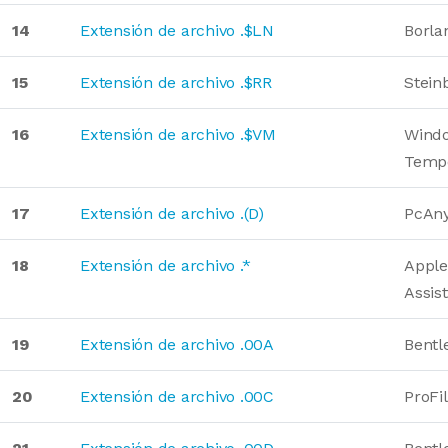
14
Extensión de archivo .$LN
Borla
15
Extensión de archivo .$RR
Stein
16
Extensión de archivo .$VM
Windo
Temp
17
Extensión de archivo .(D)
PcAn
18
Extensión de archivo .*
Apple
Assis
19
Extensión de archivo .00A
Bentl
20
Extensión de archivo .00C
ProFi