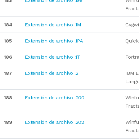
183
Extensión de archivo .199
Winfu
Fract
184
Extensión de archivo .1M
Cygwi
185
Extensión de archivo .1PA
Quick
186
Extensión de archivo .1T
Fortr
187
Extensión de archivo .2
IBM E
Langu
188
Extensión de archivo .200
Winfu
Fract
189
Extensión de archivo .202
Winfu
Fract