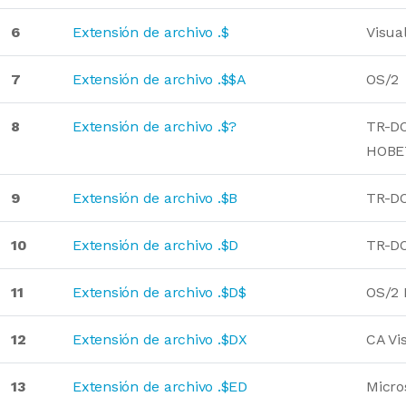
6
Extensión de archivo .$
Visua
7
Extensión de archivo .$$A
OS/2
8
Extensión de archivo .$?
TR-DO
HOBE
9
Extensión de archivo .$B
TR-DO
10
Extensión de archivo .$D
TR-DO
11
Extensión de archivo .$D$
OS/2 
12
Extensión de archivo .$DX
CA Vi
13
Extensión de archivo .$ED
Micro