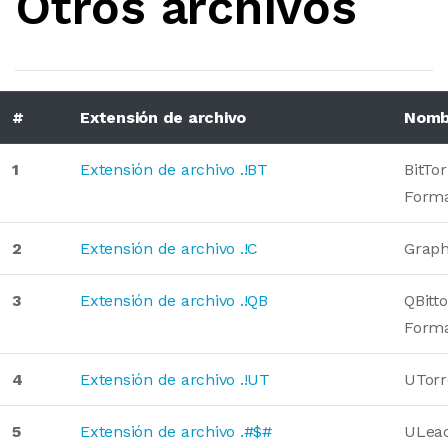
Otros archivos
#
Extensión de archivo
Nombr
1
Extensión de archivo .!BT
BitTo
Form
2
Extensión de archivo .!C
Graph
3
Extensión de archivo .!QB
QBitt
Form
4
Extensión de archivo .!UT
UTorr
5
Extensión de archivo .#$#
ULead