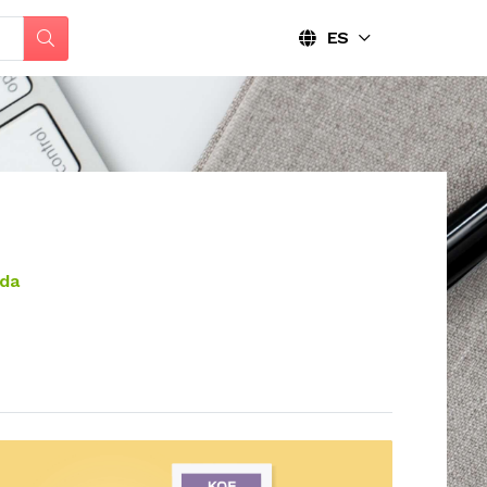
ES
ada