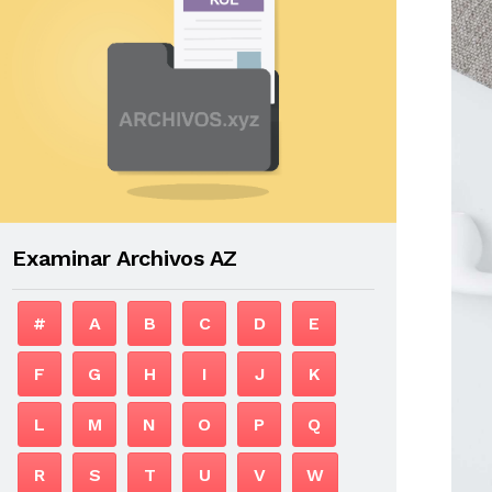
Examinar Archivos AZ
#
A
B
C
D
E
F
G
H
I
J
K
L
M
N
O
P
Q
R
S
T
U
V
W