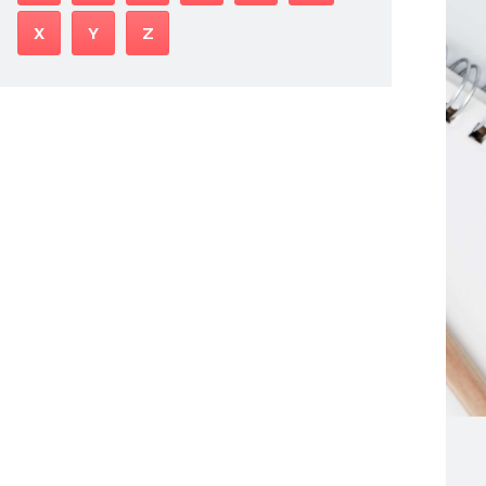
X
Y
Z