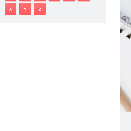
X
Y
Z