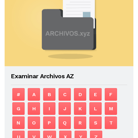
Examinar Archivos AZ
#
A
B
C
D
E
F
G
H
I
J
K
L
M
N
O
P
Q
R
S
T
U
V
W
X
Y
Z