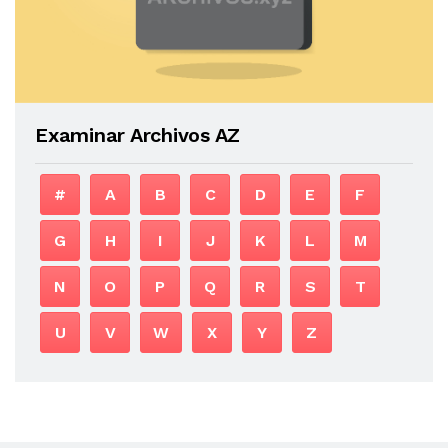
Examinar Archivos AZ
#
A
B
C
D
E
F
G
H
I
J
K
L
M
N
O
P
Q
R
S
T
U
V
W
X
Y
Z