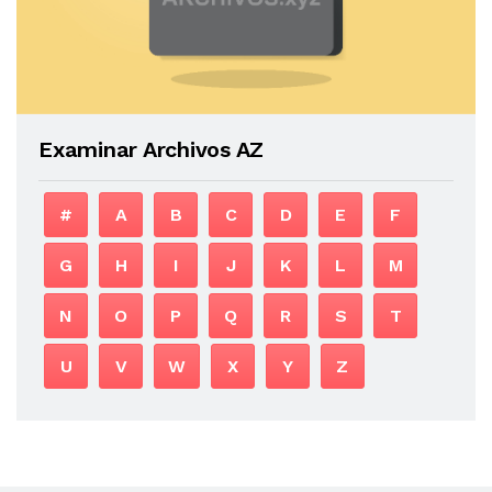
Examinar Archivos AZ
#
A
B
C
D
E
F
G
H
I
J
K
L
M
N
O
P
Q
R
S
T
U
V
W
X
Y
Z