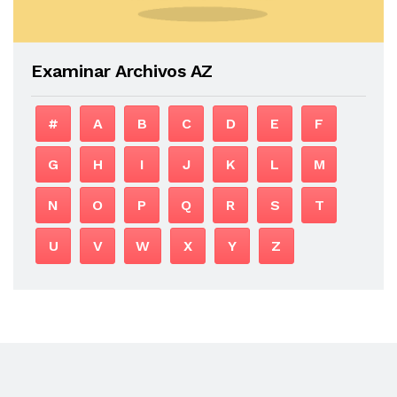
Examinar Archivos AZ
#
A
B
C
D
E
F
G
H
I
J
K
L
M
N
O
P
Q
R
S
T
U
V
W
X
Y
Z