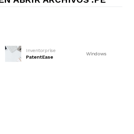
Inventorprise
Windows
PatentEase