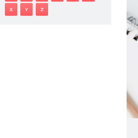
X
Y
Z