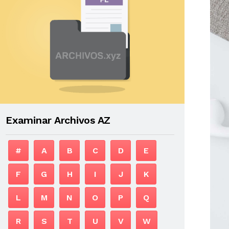
Examinar Archivos AZ
#
A
B
C
D
E
F
G
H
I
J
K
L
M
N
O
P
Q
R
S
T
U
V
W