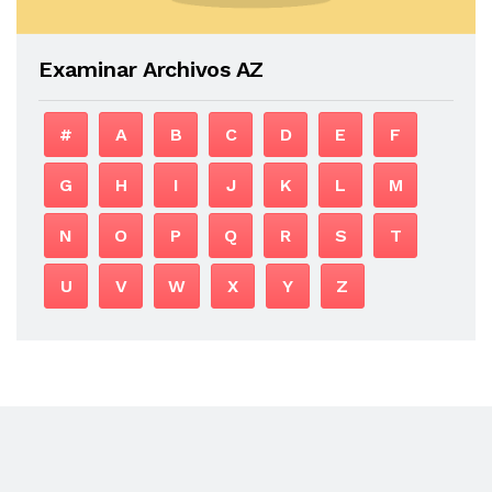
Examinar Archivos AZ
#
A
B
C
D
E
F
G
H
I
J
K
L
M
N
O
P
Q
R
S
T
U
V
W
X
Y
Z