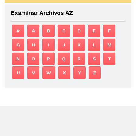
Examinar Archivos AZ
#
A
B
C
D
E
F
G
H
I
J
K
L
M
N
O
P
Q
R
S
T
U
V
W
X
Y
Z