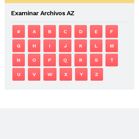
Examinar Archivos AZ
#
A
B
C
D
E
F
G
H
I
J
K
L
M
N
O
P
Q
R
S
T
U
V
W
X
Y
Z