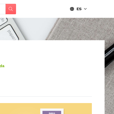
ES
ada