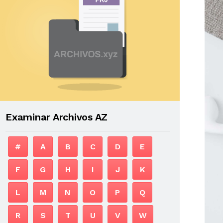
Examinar Archivos AZ
#
A
B
C
D
E
F
G
H
I
J
K
L
M
N
O
P
Q
R
S
T
U
V
W