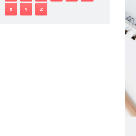
X
Y
Z