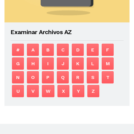
Examinar Archivos AZ
#
A
B
C
D
E
F
G
H
I
J
K
L
M
N
O
P
Q
R
S
T
U
V
W
X
Y
Z