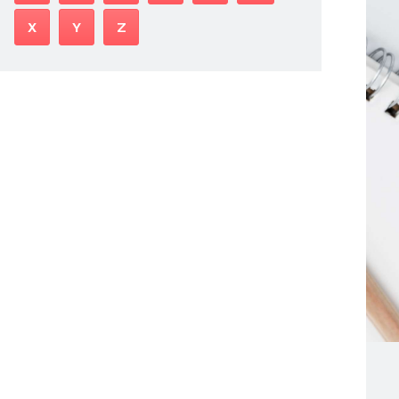
X
Y
Z