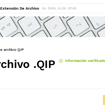
Extensión De Archivo
e archivo QIP
chivo .QIP
Información verificad