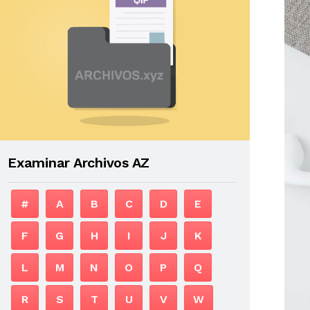
Examinar Archivos AZ
#
A
B
C
D
E
F
G
H
I
J
K
L
M
N
O
P
Q
R
S
T
U
V
W