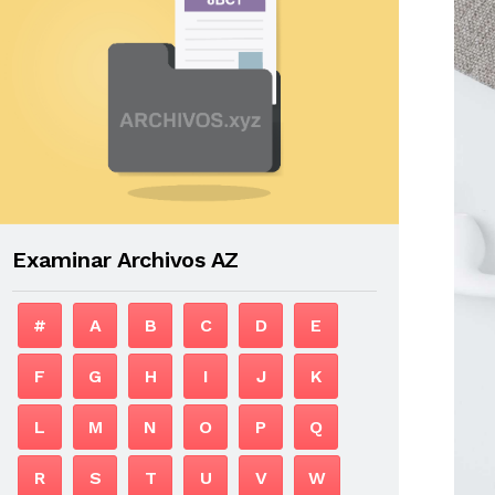
Examinar Archivos AZ
#
A
B
C
D
E
F
G
H
I
J
K
L
M
N
O
P
Q
R
S
T
U
V
W