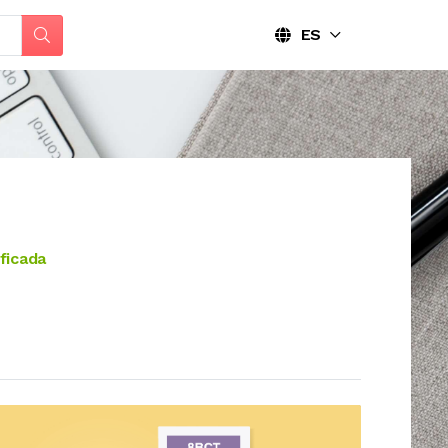
ES
ficada