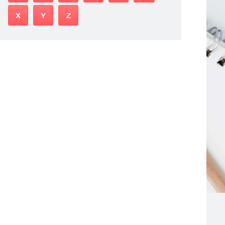
X
Y
Z