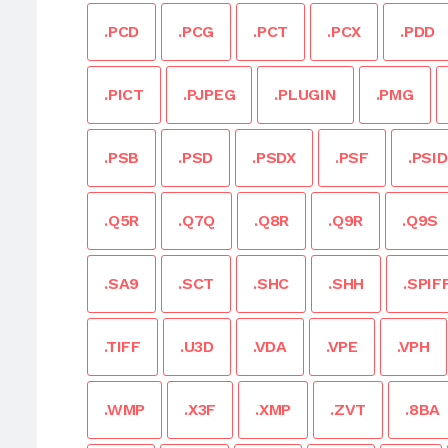
.PCD
.PCG
.PCT
.PCX
.PDD
.PICT
.PJPEG
.PLUGIN
.PMG
.PSB
.PSD
.PSDX
.PSF
.PSID
.Q5R
.Q7Q
.Q8R
.Q9R
.Q9S
.SA9
.SCT
.SHC
.SHH
.SPIF
.TIFF
.U3D
.VDA
.VPE
.VPH
.WMP
.X3F
.XMP
.ZVT
.8BA