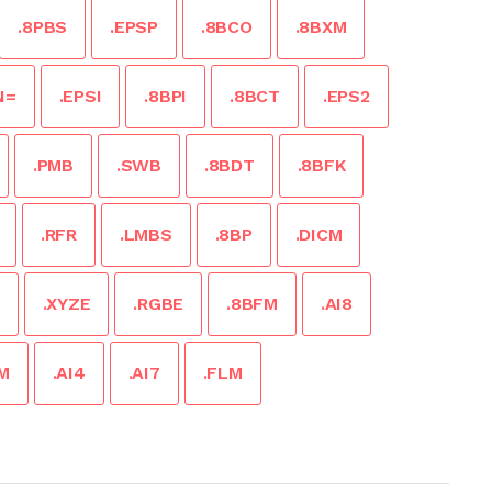
.8PBS
.EPSP
.8BCO
.8BXM
N=
.EPSI
.8BPI
.8BCT
.EPS2
.PMB
.SWB
.8BDT
.8BFK
.RFR
.LMBS
.8BP
.DICM
.XYZE
.RGBE
.8BFM
.AI8
M
.AI4
.AI7
.FLM