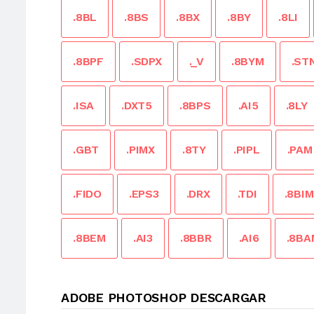
.8BL
.8BS
.8BX
.8BY
.8LI
.8BPF
.SDPX
._V
.8BYM
.ST
.ISA
.DXT5
.8BPS
.AI5
.8LY
.GBT
.PIMX
.8TY
.PIPL
.PAM
.FIDO
.EPS3
.DRX
.TDI
.8BIM
.8BEM
.AI3
.8BBR
.AI6
.8BA
ADOBE PHOTOSHOP DESCARGAR