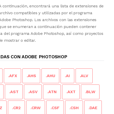
A continuación, encontrará una lista de extensiones de
archivo compatibles y utilizadas por el programa
Adobe Photoshop. Los archivos con las extensiones
que se enumeran a continuación pueden contener
ada del programa Adobe Photoshop, así como proyectos
 mostrar o editar.
ADAS CON ADOBE PHOTOSHOP
.AFX
.AHS
.AHU
.AI
.ALV
.AST
.ASV
.ATN
.AXT
.BLW
Z
.CR2
.CRW
.CSF
.CSH
.DAE