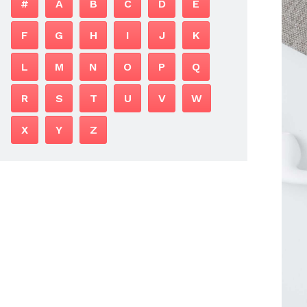
#
A
B
C
D
E
F
G
H
I
J
K
L
M
N
O
P
Q
R
S
T
U
V
W
X
Y
Z