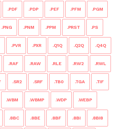
.PDF
.PDP
.PEF
.PFM
.PGM
.PNG
.PNM
.PPM
.PRST
.PS
.PVR
.PXR
.Q1Q
.Q2Q
.Q4Q
.RAF
.RAW
.RLE
.RW2
.RWL
F
.SR2
.SRF
.TB0
.TGA
.TIF
.WBM
.WBMP
.WDP
.WEBP
.8BC
.8BE
.8BF
.8BI
.8BI8