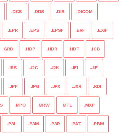
.DCS
.DDS
.DIB
.DICOM
.EPR
.EPS
.EPSF
.ERF
.EXIF
.GRD
.HDP
.HDR
.HDT
.ICB
.IRS
.J2C
.J2K
.JFI
.JIF
.JPF
.JPG
.JPX
.JXR
.KDI
S
.MPO
.MRW
.MTL
.MXP
.P3L
.P3M
.P3R
.PAT
.PBM