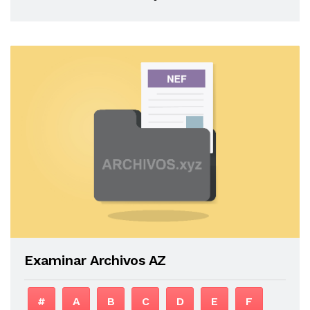
Examinar Archivos AZ
#
A
B
C
D
E
F