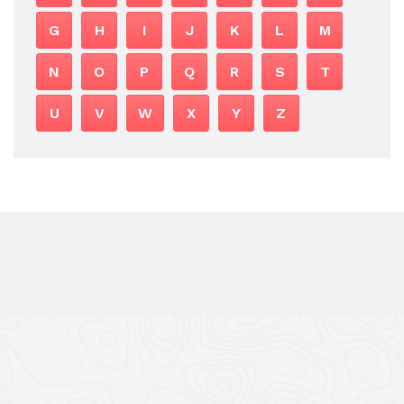
G
H
I
J
K
L
M
N
O
P
Q
R
S
T
U
V
W
X
Y
Z