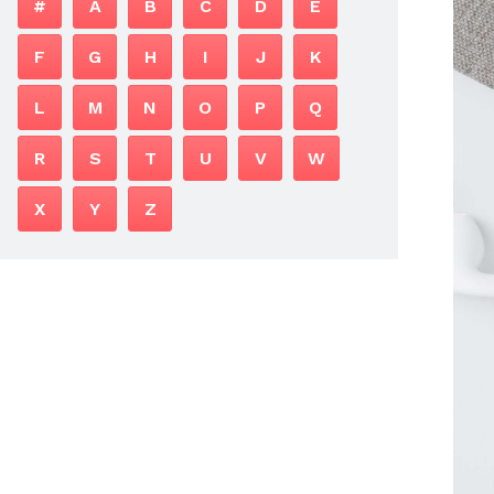
#
A
B
C
D
E
F
G
H
I
J
K
L
M
N
O
P
Q
R
S
T
U
V
W
X
Y
Z