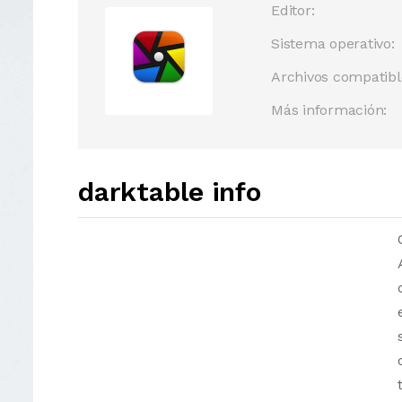
Editor:
Sistema operativo:
Archivos compatibl
Más información:
darktable info