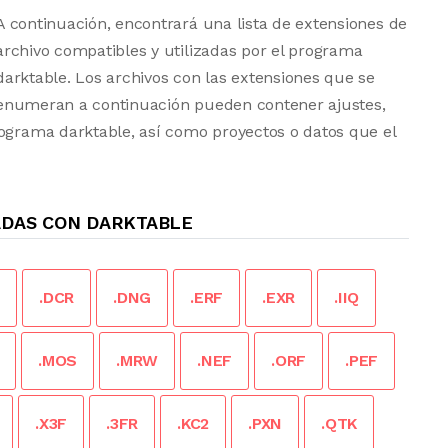
A continuación, encontrará una lista de extensiones de
archivo compatibles y utilizadas por el programa
darktable. Los archivos con las extensiones que se
enumeran a continuación pueden contener ajustes,
rograma darktable, así como proyectos o datos que el
ADAS CON DARKTABLE
.DCR
.DNG
.ERF
.EXR
.IIQ
.MOS
.MRW
.NEF
.ORF
.PEF
.X3F
.3FR
.KC2
.PXN
.QTK