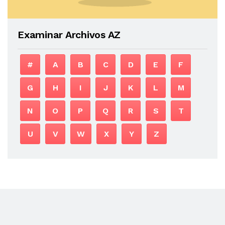
Examinar Archivos AZ
#
A
B
C
D
E
F
G
H
I
J
K
L
M
N
O
P
Q
R
S
T
U
V
W
X
Y
Z