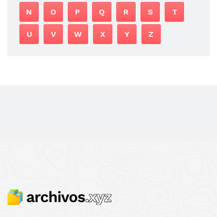
N
O
P
Q
R
S
T
U
V
W
X
Y
Z