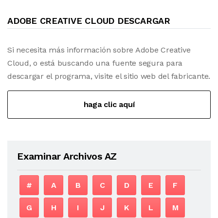
ADOBE CREATIVE CLOUD DESCARGAR
Si necesita más información sobre Adobe Creative
Cloud, o está buscando una fuente segura para
descargar el programa, visite el sitio web del fabricante.
haga clic aquí
Examinar Archivos AZ
#
A
B
C
D
E
F
G
H
I
J
K
L
M