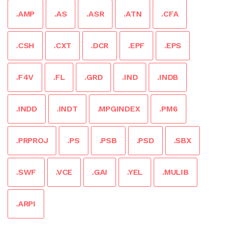
.AMP
.AS
.ASR
.ATN
.CFA
.CSH
.CXT
.DCR
.EPF
.EPS
.F4V
.FL
.GRD
.IND
.INDB
.INDD
.INDT
.MPGINDEX
.PM6
.PRPROJ
.PS
.PSB
.PSD
.SBX
.SWF
.VCE
.GAI
.YEL
.MULIB
.ARPI