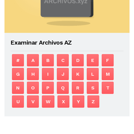
Examinar Archivos AZ
#
A
B
C
D
E
F
G
H
I
J
K
L
M
N
O
P
Q
R
S
T
U
V
W
X
Y
Z