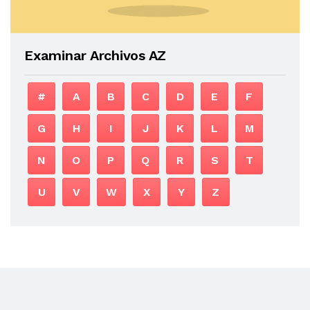
Examinar Archivos AZ
#
A
B
C
D
E
F
G
H
I
J
K
L
M
N
O
P
Q
R
S
T
U
V
W
X
Y
Z