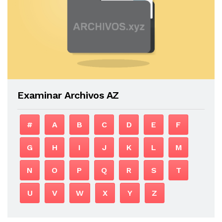
Examinar Archivos AZ
#
A
B
C
D
E
F
G
H
I
J
K
L
M
N
O
P
Q
R
S
T
U
V
W
X
Y
Z