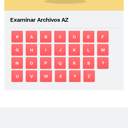
Examinar Archivos AZ
#
A
B
C
D
E
F
G
H
I
J
K
L
M
N
O
P
Q
R
S
T
U
V
W
X
Y
Z