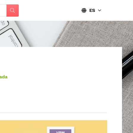
ES
cada