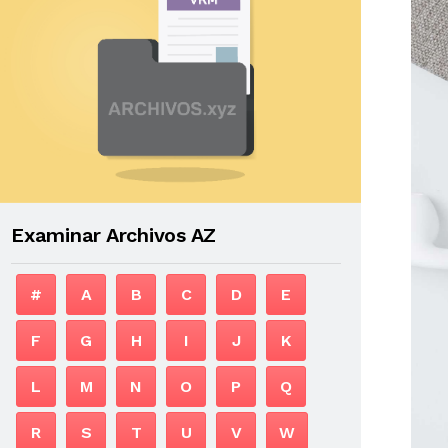
Examinar Archivos AZ
#
A
B
C
D
E
F
G
H
I
J
K
L
M
N
O
P
Q
R
S
T
U
V
W