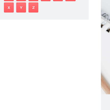
X
Y
Z