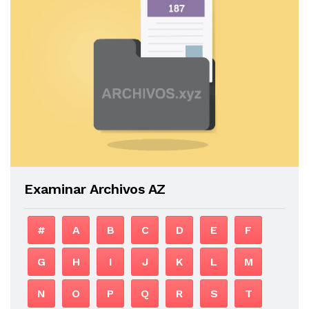
Examinar Archivos AZ
#
A
B
C
D
E
F
G
H
I
J
K
L
M
N
O
P
Q
R
S
T