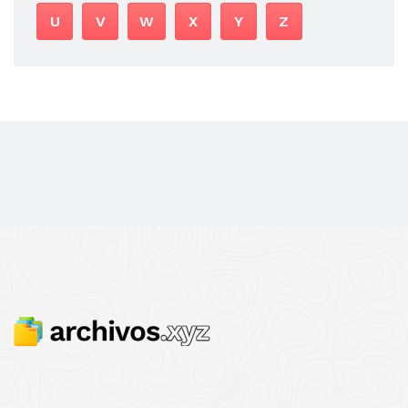
U
V
W
X
Y
Z