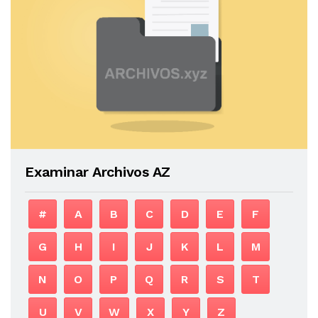
Examinar Archivos AZ
#
A
B
C
D
E
F
G
H
I
J
K
L
M
N
O
P
Q
R
S
T
U
V
W
X
Y
Z